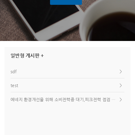
일반형 게시판 +
sdf
＞
test
＞
에네지 환경개선을 위해 소비전력중 대기,피크전력 점검 강화
＞