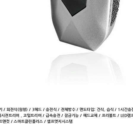
/ 회전식(원형) / 3헤드 / 충전식 / 전체방수 / 면도타입: 건식, 습식 / 1시간충
리시젼트리머 , 코털트리머 /
급속충전 / 잠금기능 / 헤드교체 / 프리볼트 / LED램
앤컷 / 스마트클린플러스 / 셀프엣지시스템