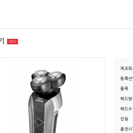
기
NEW
제조회
등록년
품목
헤드방
헤드수
전원
충전시