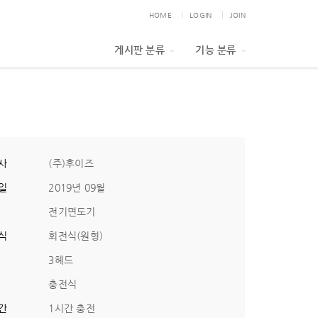
HOME
LOGIN
JOIN
게시판 분류
기능 분류
사
(주)후이즈
일
2019년 09월
전기면도기
식
회전식(원형)
3헤드
충전식
간
1시간 충전