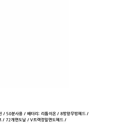
전 / 50분사용 / 배터리: 리튬이온 / 8방향무빙헤드 /
프 / 72개면도날 / V트랙정밀면도헤드 /