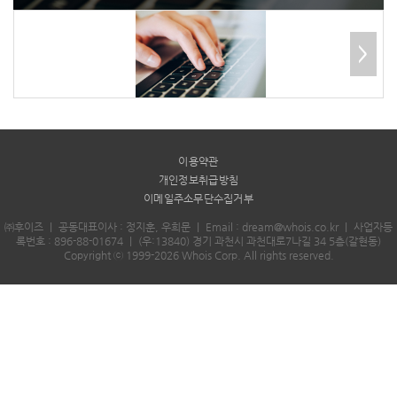
>
이용약관
개인정보취급방침
이메일주소무단수집거부
㈜후이즈
｜
공동대표이사 : 정지훈, 우희문
｜
Email : dream@whois.co.kr
｜
사업자등
록번호 : 896-88-01674
｜
(우:13840) 경기 과천시 과천대로7나길 34 5층(갈현동)
Copyright ⓒ 1999-2026 Whois Corp. All rights reserved.